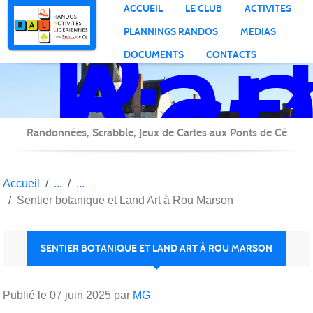
Ran
Panneau de gestion des cookies
ACCUEIL
LE CLUB
ACTIVITES
Act
PLANNINGS RANDOS
MEDIAS
Lig
DOCUMENTS
CONTACTS
Randonnées, Scrabble, Jeux de Cartes aux Ponts de Cé
Accueil
Sentier botanique et Land Art à Rou Marson
SENTIER BOTANIQUE ET LAND ART À ROU MARSON
Publié le
07 juin 2025
par
MG