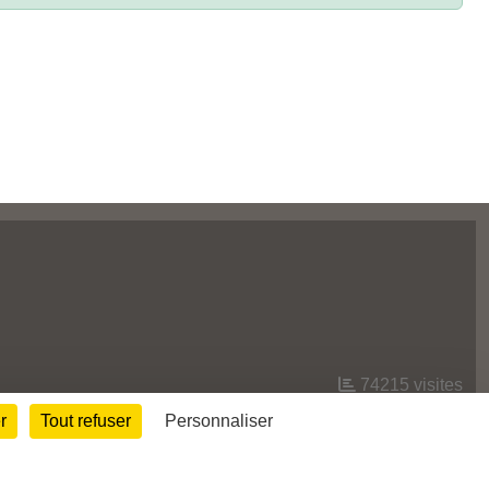
74215
visites
r
Tout refuser
Personnaliser
Informations légales
Signaler un contenu inapproprié