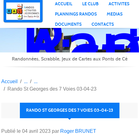
Ran
Panneau de gestion des cookies
ACCUEIL
LE CLUB
ACTIVITES
Act
PLANNINGS RANDOS
MEDIAS
Lig
DOCUMENTS
CONTACTS
Randonnées, Scrabble, Jeux de Cartes aux Ponts de Cé
Accueil
Rando St Georges des 7 Voies 03-04-23
RANDO ST GEORGES DES 7 VOIES 03-04-23
Publié le
04 avril 2023
par
Roger BRUNET