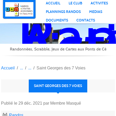
Ran
Panneau de gestion des cookies
ACCUEIL
LE CLUB
ACTIVITES
Act
PLANNINGS RANDOS
MEDIAS
Lig
DOCUMENTS
CONTACTS
Randonnées, Scrabble, Jeux de Cartes aux Ponts de Cé
Accueil
Saint Georges des 7 Voies
SAINT GEORGES DES 7 VOIES
Publié le
29 déc. 2021
par Membre Masqué
Randos