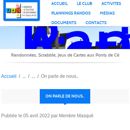
Ran
Panneau de gestion des cookies
ACCUEIL
LE CLUB
ACTIVITES
Act
PLANNINGS RANDOS
MEDIAS
Lig
DOCUMENTS
CONTACTS
Randonnées, Scrabble, Jeux de Cartes aux Ponts de Cé
Accueil
On parle de nous..
ON PARLE DE NOUS..
Publiée le
05 avril 2022
par Membre Masqué