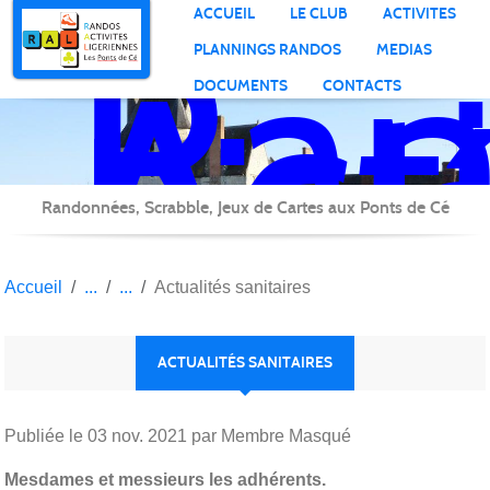
Ran
Panneau de gestion des cookies
ACCUEIL
LE CLUB
ACTIVITES
Act
PLANNINGS RANDOS
MEDIAS
Lig
DOCUMENTS
CONTACTS
Randonnées, Scrabble, Jeux de Cartes aux Ponts de Cé
Accueil
Actualités sanitaires
ACTUALITÉS SANITAIRES
Publiée le
03 nov. 2021
par Membre Masqué
Mesdames et messieurs les adhérents.