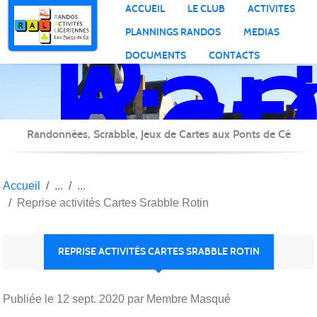
Ran
Panneau de gestion des cookies
ACCUEIL
LE CLUB
ACTIVITES
Act
PLANNINGS RANDOS
MEDIAS
Lig
DOCUMENTS
CONTACTS
Randonnées, Scrabble, Jeux de Cartes aux Ponts de Cé
Accueil
Reprise activités Cartes Srabble Rotin
REPRISE ACTIVITÉS CARTES SRABBLE ROTIN
Publiée le
12 sept. 2020
par Membre Masqué