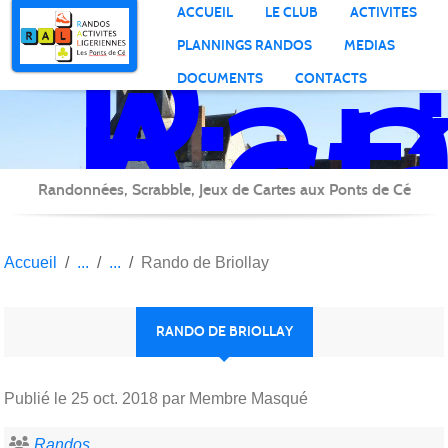
Ran
Panneau de gestion des cookies
ACCUEIL
LE CLUB
ACTIVITES
Act
PLANNINGS RANDOS
MEDIAS
Lig
DOCUMENTS
CONTACTS
Randonnées, Scrabble, Jeux de Cartes aux Ponts de Cé
Accueil
Rando de Briollay
RANDO DE BRIOLLAY
Publié le
25 oct. 2018
par Membre Masqué
Randos