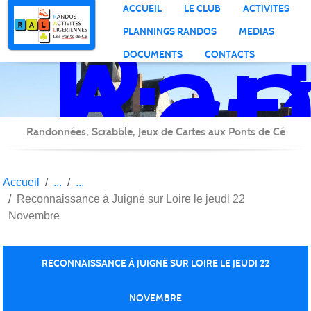
Ran
Panneau de gestion des cookies
ACCUEIL
LE CLUB
ACTIVITES
Act
PLANNINGS RANDOS
MEDIAS
Lig
DOCUMENTS
CONTACTS
Randonnées, Scrabble, Jeux de Cartes aux Ponts de Cé
Accueil
Reconnaissance à Juigné sur Loire le jeudi 22
Novembre
RECONNAISSANCE À JUIGNÉ SUR LOIRE LE JEUDI 22
NOVEMBRE
Publiée le
23 nov. 2018
par
MG