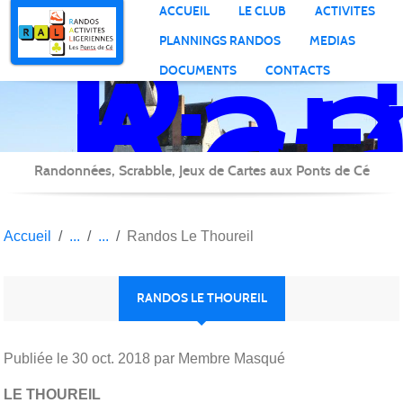
Ran
Panneau de gestion des cookies
ACCUEIL
LE CLUB
ACTIVITES
Act
PLANNINGS RANDOS
MEDIAS
Lig
DOCUMENTS
CONTACTS
Randonnées, Scrabble, Jeux de Cartes aux Ponts de Cé
Accueil
Randos Le Thoureil
RANDOS LE THOUREIL
Publiée le
30 oct. 2018
par Membre Masqué
LE THOUREIL