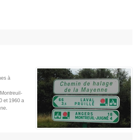
nes à
 Montreuil-
0 et 1960 a
ène.