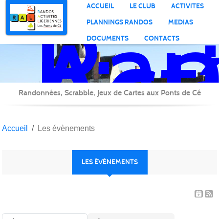
Ran
Panneau de gestion des cookies
ACCUEIL
LE CLUB
ACTIVITES
Act
PLANNINGS RANDOS
MEDIAS
Lig
DOCUMENTS
CONTACTS
Randonnées, Scrabble, Jeux de Cartes aux Ponts de Cé
Accueil
Les évènements
LES ÉVÈNEMENTS