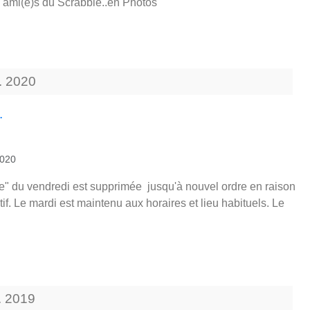
s ami(e)s du Scrabble..en Photos
.
2020
.
2020
le" du vendredi est supprimée jusqu'à nouvel ordre en raison
if. Le mardi est maintenu aux horaires et lieu habituels. Le
.
2019