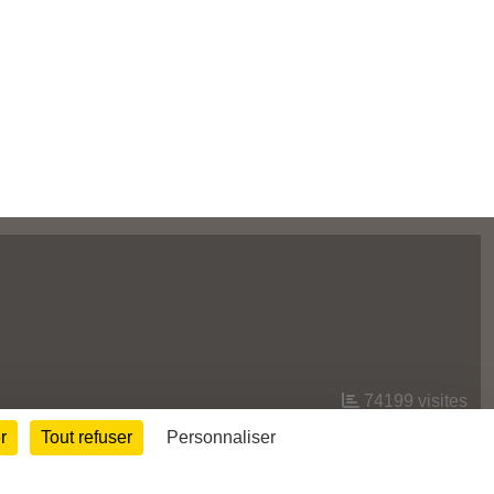
74199
visites
r
Tout refuser
Personnaliser
Informations légales
Signaler un contenu inapproprié