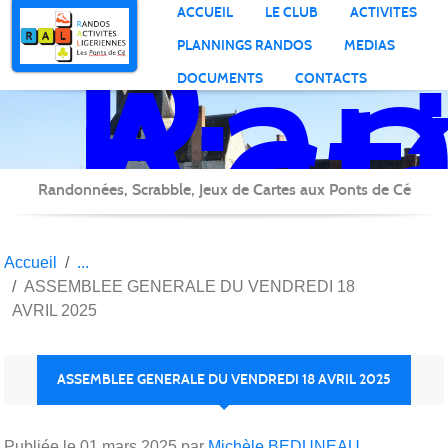
Ran
Panneau de gestion des cookies
ACCUEIL
LE CLUB
ACTIVITES
Act
PLANNINGS RANDOS
MEDIAS
Lig
DOCUMENTS
CONTACTS
Randonnées, Scrabble, Jeux de Cartes aux Ponts de Cé
Accueil
ASSEMBLEE GENERALE DU VENDREDI 18
AVRIL 2025
ASSEMBLEE GENERALE DU VENDREDI 18 AVRIL 2025
Publiée le
01 mars 2025
par
Michèle BEDUNEAU