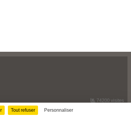
74200
visites
r
Tout refuser
Personnaliser
Informations légales
Signaler un contenu inapproprié