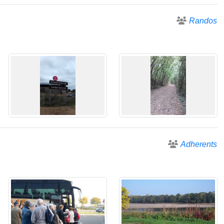
Randos
Adherents