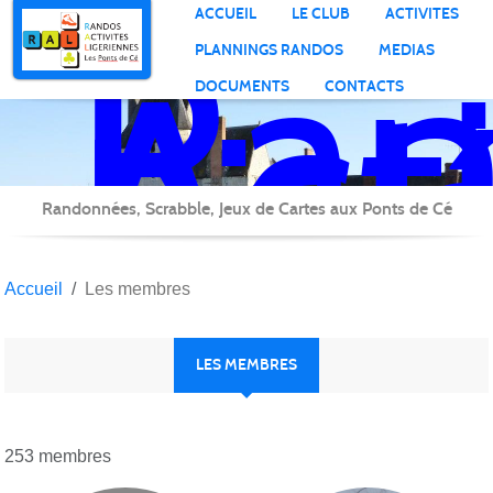
Ran
Panneau de gestion des cookies
ACCUEIL
LE CLUB
ACTIVITES
Act
PLANNINGS RANDOS
MEDIAS
Lig
DOCUMENTS
CONTACTS
Randonnées, Scrabble, Jeux de Cartes aux Ponts de Cé
Accueil
Les membres
LES MEMBRES
253 membres